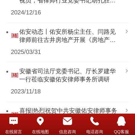
视员，省律师行业党委书记胡孔胜一
行莅临安徽佑安律师事务所调研
2024/12/16
佑安动态丨佑安所杨尘主任、闫路见
律师前往古井房地产开展《房地产企
业履行建设工程施工合同常见法律风
2025/03/31
险及防范》讲座
安徽省司法厅党委书记、厅长罗建华
一行莅临安徽佑安律师事务所调研
2023/11/18
喜报|热烈祝贺中共安徽佑安律师事务
所党支部荣获2023年市级社会组织党
建品牌展示赛一等奖！
2023/10/25
在线留言
在线地图
信息咨询
电话咨询
QQ客服