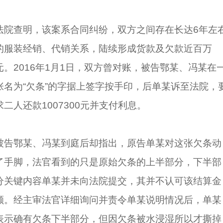
法院查明，该案系合同纠纷，双方之间存在长达6年左
的服装经销、代销关系，陆续形成货款及欠款近百万
元。2016年1月1日，双方曾对账，被告鄂某、冯某在
张名为“欠条”的字据上签字按手印，后单某诉至法院，
求二人还款1007300元并支付利息。
被告鄂某、冯某到庭后却指出，原告单某对这张欠条动
了手脚，法官看到的只是原始欠条的上半部分，下半部
分关键内容单某并未向法院提交，其并不认可该结算金
额。经主审法官详细询问并责令单某说明情况后，单某
表示确有欠条下半部分，但因欠条被水浸湿所以才撕掉